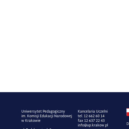
Uniwersytet Pedagogiczny
Kancelaria Uczelni
im. Komisji Edukacji Narodowej
tel. 12 662 60 14
w Krakowie
fax 12 637 22 43
D
info@up.krakow.pl