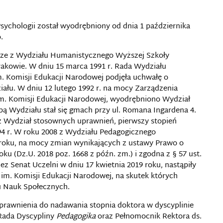
ychologii został wyodrębniony od dnia 1 października
.
ierze z Wydziału Humanistycznego Wyższej Szkoły
rakowie. W dniu 15 marca 1991 r. Rada Wydziału
 Komisji Edukacji Narodowej podjęła uchwałę o
ału. W dniu 12 lutego 1992 r. na mocy Zarządzenia
m. Komisji Edukacji Narodowej, wyodrębniono Wydział
ą Wydziału stał się gmach przy ul. Romana Ingardena 4.
z Wydział stosownych uprawnień, pierwszy stopień
994 r. W roku 2008 z Wydziału Pedagogicznego
 roku, na mocy zmian wynikających z ustawy Prawo o
oku (Dz.U. 2018 poz. 1668 z późn. zm.) i zgodna z § 57 ust.
z Senat Uczelni w dniu 17 kwietnia 2019 roku, nastąpiły
im. Komisji Edukacji Narodowej, na skutek których
u Nauk Społecznych.
uprawnienia do nadawania stopnia doktora w dyscyplinie
Rada Dyscypliny
Pedagogika
oraz Pełnomocnik Rektora ds.