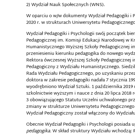
2) Wydział Nauk Społecznych (WNS).
W oparciu o w/w dokumenty Wydział Pedagogiki i Ps
2020 r. w strukturach Uniwersytetu Pedagogicznego
Wydział Pedagogiki i Psychologii swój początek b
Pedagogicznej im. Komisji Edukacji Narodowej w K
Humanistycznego Wyższej Szkoły Pedagogicznej im.
przeniesieniu kierunku pedagogika do nowego wydzi
Rektora ówczesnej Wyższej Szkoły Pedagogicznej i
Pedagogiczny z Wydziału Humanistycznego. Siedzib
Rada Wydziału Pedagogicznego, po uzyskaniu prze
doktora w zakresie pedagogiki nadała 7 stycznia 1
wyodrębniono Wydział Sztuki. 1 października 2019
szkolnictwie wyższym i nauce z dnia 20 lipca 2018 r
3 obowiązującego Statutu Uczelni uchwalonego prze
zmiany w strukturze Uniwersytetu Pedagogicznego 
Wydział Pedagogiczny został włączony do Wydział
Obecnie Wydział Pedagogiki i Psychologii posiada 
pedagogika.
W skład struktury Wydziału wchodzą: 