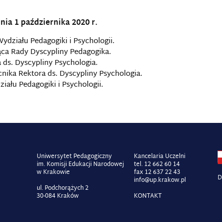
nia 1 października 2020 r.
Wydziału Pedagogiki i Psychologii.
ąca Rady Dyscypliny Pedagogika.
ds. Dyscypliny Psychologia.
nika Rektora ds. Dyscypliny Psychologia.
ału Pedagogiki i Psychologii.
Uniwersytet Pedagogiczny
Kancelaria Uczelni
im. Komisji Edukacji Narodowej
tel. 12 662 60 14
w Krakowie
fax 12 637 22 43
D
info@up.krakow.pl
ul. Podchorążych 2
30-084 Kraków
KONTAKT